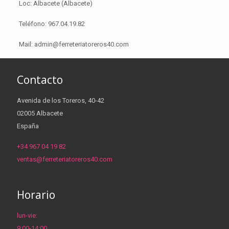
Loc: Albacete (Albacete)
Teléfono: 967.04.19.82
Mail: admin@ferreteriatoreros40.com
Contacto
Avenida de los Toreros, 40-42
02005 Albacete
España
+34 967 04 19 82
ventas@ferreteriatoreros40.com
Horario
lun-vie:
9:00-14:00