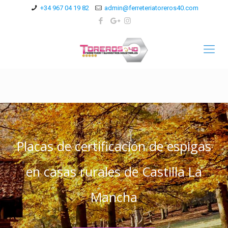
+34 967 04 19 82
admin@ferreteriatoreros40.com
Casas Rurales
Placas de certificación de espigas
en casas rurales de Castilla La
Mancha