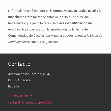
El formulario está basado en la
normativa casas rurales castilla la
mancha
y es totalmente orientativo, por lo que no es una
herramienta que permita recibir la
placa de certificación de
espigas
. Si ya cuentas con la aprobación de la Junta de
Comunidades de Castilla - La Mancha puedes
comprar la placa de
certificación
en nuestra página web.
Contacto
Avenida de los Toreros, 40-42
02005 Albacete
España
+34 967 04 19 82
ventas@ferreteriatoreros40.com